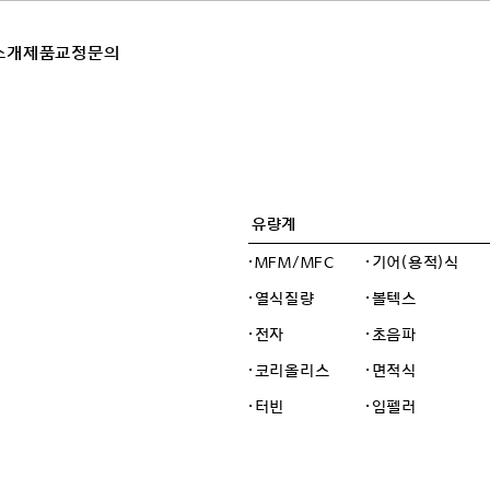
소개
제품
교정
문의
유량계
·MFM/MFC
·기어(용적)식
·열식질량
·볼텍스
·전자
·초음파
·코리올리스
·면적식
·터빈
·임펠러