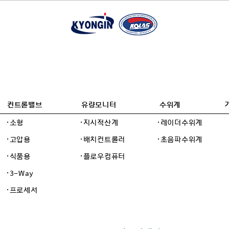
컨트롤밸브
유량모니터
수위계
·소형
·지시적산계
·레이더수위계
·고압용
·배치컨트롤러
·초음파수위계
·식품용
·플로우컴퓨터
·3-Way
·프로세서