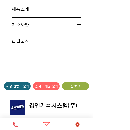
제품소개
▪️ 모델명 : CPT Series_Cox
기술사양
Precision Series
▪️ 측정 유체 : 부식성이 없는 깨끗한 액
▪️ 브랜드 : Badger Meter
관련문서
체
▪️ 측정 범위 : 0.05 ~ 1173 lpm
▪️
카탈로그
▪️ 품목유형 : 정밀 측정 터빈 유량계
▪️ 사용 온도 : -200 ~ 232 ℃
▪️ 사용 압력 : max 367 barg
▪️
사용설명서
▪️ 측정유체 : 부식성이 없는 깨끗한 액
▪️ 적용 Size : 1/2 ~ 2-inch
체
▪️ 정밀도 : ±0.2% reading
▪️ 센서재질 : 몸체-316SS, 로터-17-
교정 신청 · 문의
견적 · 제품 문의
블로그
4 PH SS, 베어링-세라믹 볼 베어링,
샤프트-316SS
▪️ 출력 : mV Sine-wave frequncy,
​경인계측시스템(주)
RF
▪️ 연결구 : AN, NPT, Flagne
▪️ 적용 픽업센서 : MAG/RF PICKOFF
▪️본사 주소 : 서울 금천구 가산디지털2로
▪️ 서브제품명 : COX-Precision
53 한라시그마밸리 511,512호